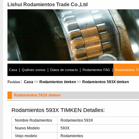
Lishui Rodamientos Trade Co.,Ltd
|
|
|
|
Casa
Quiénes somos
Datos de contacto
Rodamientos FAG
Rodamientos T
Position：
Casa
>>
Rodamientos timken
>>
Rodamientos 593X timken
Rodamientos 593X timken
Rodamientos 593X TIMKEN Detalles:
Nombre Rodamientos
Rodamientos 593X
Nuevo Modelo
593X
Viejo modelo
Rodamientos