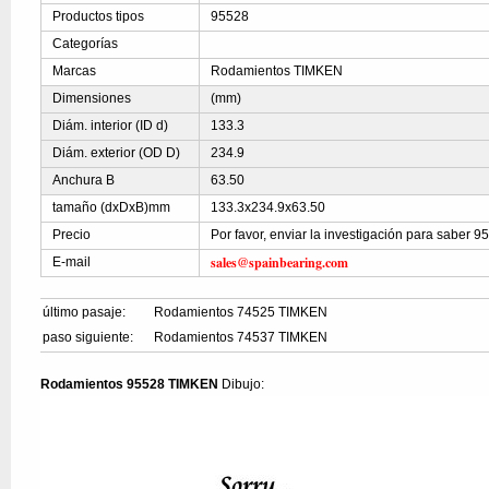
Productos tipos
95528
Categorías
Marcas
Rodamientos TIMKEN
Dimensiones
(mm)
Diám. interior (ID d)
133.3
Diám. exterior (OD D)
234.9
Anchura B
63.50
tamaño (dxDxB)mm
133.3x234.9x63.50
Precio
Por favor, enviar la investigación para saber 9
sales@spainbearing.com
E-mail
último pasaje:
Rodamientos 74525 TIMKEN
paso siguiente:
Rodamientos 74537 TIMKEN
Rodamientos 95528 TIMKEN
Dibujo: