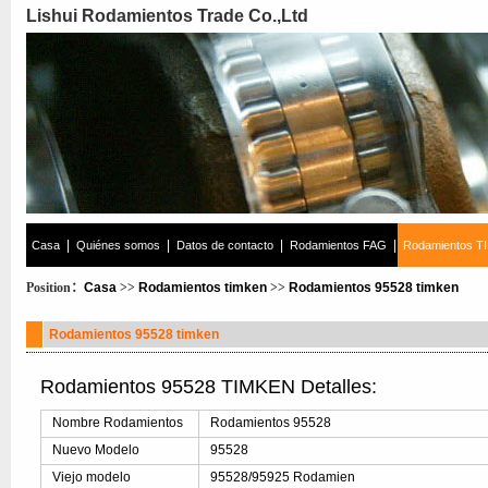
Lishui Rodamientos Trade Co.,Ltd
|
|
|
|
Casa
Quiénes somos
Datos de contacto
Rodamientos FAG
Rodamientos T
Position：
Casa
>>
Rodamientos timken
>>
Rodamientos 95528 timken
Rodamientos 95528 timken
Rodamientos 95528 TIMKEN Detalles:
Nombre Rodamientos
Rodamientos 95528
Nuevo Modelo
95528
Viejo modelo
95528/95925 Rodamien