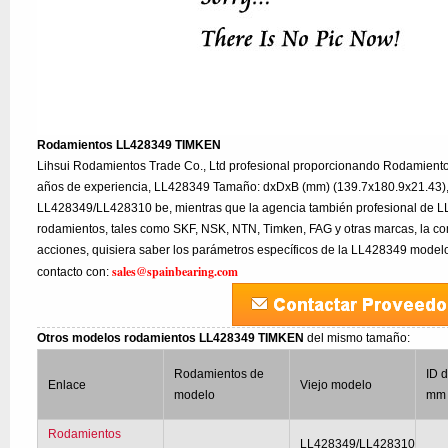
Rodamientos LL428349 TIMKEN
Lihsui Rodamientos Trade Co., Ltd profesional proporcionando Rodamien
años de experiencia, LL428349 Tamaño: dxDxB (mm) (139.7x180.9x21.43), 
LL428349/LL428310 be, mientras que la agencia también profesional de 
rodamientos, tales como SKF, NSK, NTN, Timken, FAG y otras marcas, la co
acciones, quisiera saber los parámetros específicos de la LL428349 modelo
sales@spainbearing.com
contacto con:
Otros modelos rodamientos LL428349 TIMKEN
del mismo tamaño:
Rodamientos de
ID d
Enlace
Viejo modelo
modelo
mm 
Rodamientos
LL428349/LL428310