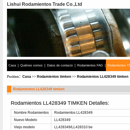
Lishui Rodamientos Trade Co.,Ltd
|
|
|
|
Casa
Quiénes somos
Datos de contacto
Rodamientos FAG
Rodamientos T
Position：
Casa
>>
Rodamientos timken
>>
Rodamientos LL428349 timken
Rodamientos LL428349 timken
Rodamientos LL428349 TIMKEN Detalles:
Nombre Rodamientos
Rodamientos LL428349
Nuevo Modelo
LL428349
Viejo modelo
LL428349/LL428310 be