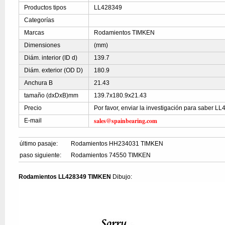
Productos tipos
LL428349
Categorías
Marcas
Rodamientos TIMKEN
Dimensiones
(mm)
Diám. interior (ID d)
139.7
Diám. exterior (OD D)
180.9
Anchura B
21.43
tamaño (dxDxB)mm
139.7x180.9x21.43
Precio
Por favor, enviar la investigación para saber L
sales@spainbearing.com
E-mail
último pasaje:
Rodamientos HH234031 TIMKEN
paso siguiente:
Rodamientos 74550 TIMKEN
Rodamientos LL428349 TIMKEN
Dibujo: