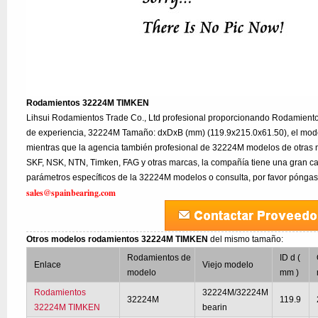
Rodamientos 32224M TIMKEN
Lihsui Rodamientos Trade Co., Ltd profesional proporcionando Rodamien
de experiencia, 32224M Tamaño: dxDxB (mm) (119.9x215.0x61.50), el mod
mientras que la agencia también profesional de 32224M modelos de otras 
SKF, NSK, NTN, Timken, FAG y otras marcas, la compañía tiene una gran can
parámetros específicos de la 32224M modelos o consulta, por favor póngas
sales@spainbearing.com
Otros modelos rodamientos 32224M TIMKEN
del mismo tamaño:
Rodamientos de
ID d (
Enlace
Viejo modelo
modelo
mm )
Rodamientos
32224M/32224M
32224M
119.9
32224M TIMKEN
bearin