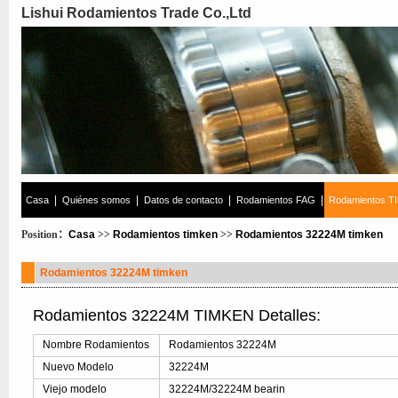
Lishui Rodamientos Trade Co.,Ltd
|
|
|
|
Casa
Quiénes somos
Datos de contacto
Rodamientos FAG
Rodamientos T
Position：
Casa
>>
Rodamientos timken
>>
Rodamientos 32224M timken
Rodamientos 32224M timken
Rodamientos 32224M TIMKEN Detalles:
Nombre Rodamientos
Rodamientos 32224M
Nuevo Modelo
32224M
Viejo modelo
32224M/32224M bearin