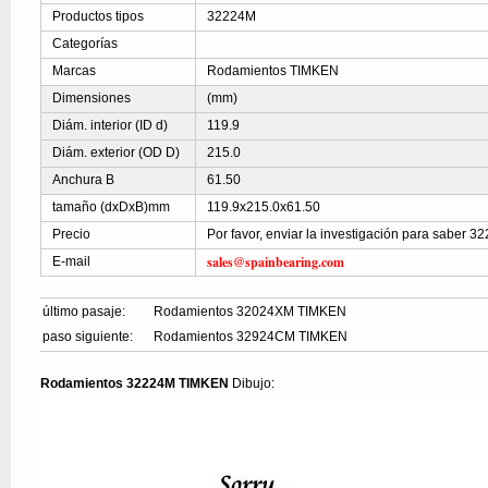
Productos tipos
32224M
Categorías
Marcas
Rodamientos TIMKEN
Dimensiones
(mm)
Diám. interior (ID d)
119.9
Diám. exterior (OD D)
215.0
Anchura B
61.50
tamaño (dxDxB)mm
119.9x215.0x61.50
Precio
Por favor, enviar la investigación para saber 
sales@spainbearing.com
E-mail
último pasaje:
Rodamientos 32024XM TIMKEN
paso siguiente:
Rodamientos 32924CM TIMKEN
Rodamientos 32224M TIMKEN
Dibujo: