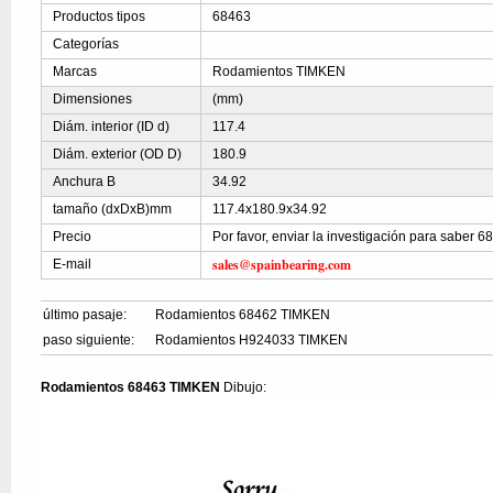
Productos tipos
68463
Categorías
Marcas
Rodamientos TIMKEN
Dimensiones
(mm)
Diám. interior (ID d)
117.4
Diám. exterior (OD D)
180.9
Anchura B
34.92
tamaño (dxDxB)mm
117.4x180.9x34.92
Precio
Por favor, enviar la investigación para saber 6
sales@spainbearing.com
E-mail
último pasaje:
Rodamientos 68462 TIMKEN
paso siguiente:
Rodamientos H924033 TIMKEN
Rodamientos 68463 TIMKEN
Dibujo: