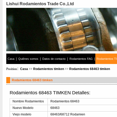
Lishui Rodamientos Trade Co.,Ltd
|
|
|
|
Casa
Quiénes somos
Datos de contacto
Rodamientos FAG
Rodamientos T
Position：
Casa
>>
Rodamientos timken
>>
Rodamientos 68463 timken
Rodamientos 68463 timken
Rodamientos 68463 TIMKEN Detalles:
Nombre Rodamientos
Rodamientos 68463
Nuevo Modelo
68463
Viejo modelo
68463/68712 Rodamien