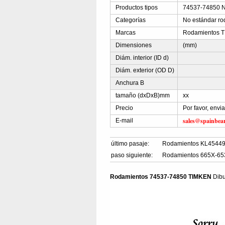
Productos tipos
74537-74850 N
Categorías
No estándar ro
Marcas
Rodamientos 
Dimensiones
(mm)
Diám. interior (ID d)
Diám. exterior (OD D)
Anchura B
tamaño (dxDxB)mm
xx
Precio
Por favor, envi
sales@spainbea
E-mail
último pasaje:
Rodamientos KL4544
paso siguiente:
Rodamientos 665X-6
Rodamientos 74537-74850 TIMKEN
Dibu