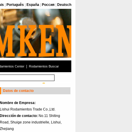
ais
|
Português
|
España
|
Россия
|
Deutsch
|
amientos Center
Rodamientos Buscar
Datos de contacto
Nombre de Empresa:
Lishui Rodamientos Trade Co.,Ltd.
Dirección de contacto:
No.11 Shiting
Road, Shuige zone industrielle, Lishui,
Zhejiang