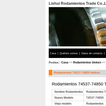
Lishui Rodamientos Trade Co.,
|
|
|
Casa
Quiénes somos
Datos de contacto
Position：
Casa
>>
Rodamientos timken
>>
Rodamientos 74537-74850 timken
Rodamientos 74537-74850 T
Nombre Rodamientos
Rodamientos 
Nuevo Modelo
74537-74850
Viejo modelo
Rodamientos