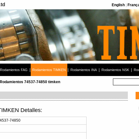
Ltd
English
|
Franç
|
|
|
|
Rodamientos FAG
Rodamientos TIMKEN
Rodamientos INA
Rodamientos NSK
Rod
Rodamientos 74537-74850 timken
IMKEN Detalles:
74537-74850