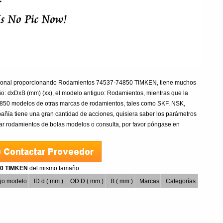
esional proporcionando Rodamientos 74537-74850 TIMKEN, tiene muchos
: dxDxB (mm) (xx), el modelo antiguo: Rodamientos, mientras que la
850 modelos de otras marcas de rodamientos, tales como SKF, NSK,
añía tiene una gran cantidad de acciones, quisiera saber los parámetros
ar rodamientos de bolas modelos o consulta, por favor póngase en
850 TIMKEN
del mismo tamaño:
ejo modelo
ID d ( mm )
OD D ( mm )
B ( mm )
Marcas
Categorías