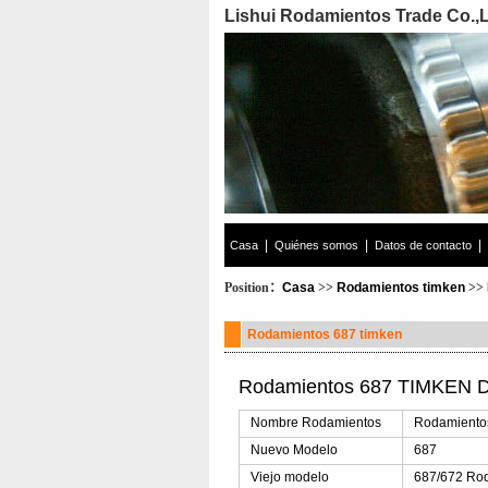
Lishui Rodamientos Trade Co.,
|
|
|
Casa
Quiénes somos
Datos de contacto
Position：
Casa
>>
Rodamientos timken
>>
Rodamientos 687 timken
Rodamientos 687 TIMKEN De
Nombre Rodamientos
Rodamiento
Nuevo Modelo
687
Viejo modelo
687/672 Ro