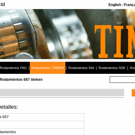
Ltd
English
|
Franç
|
|
|
|
Rodamientos FAG
Rodamientos TIMKEN
Rodamientos INA
Rodamientos NSK
Rod
Rodamientos 687 timken
talles:
s 687
damientos