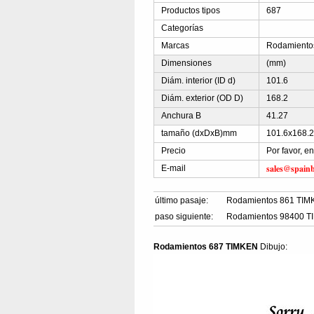
Productos tipos
687
Categorías
Marcas
Rodamiento
Dimensiones
(mm)
Diám. interior (ID d)
101.6
Diám. exterior (OD D)
168.2
Anchura B
41.27
tamaño (dxDxB)mm
101.6x168.
Precio
Por favor, e
sales@spain
E-mail
último pasaje:
Rodamientos 861 TI
paso siguiente:
Rodamientos 98400 
Rodamientos 687 TIMKEN
Dibujo: