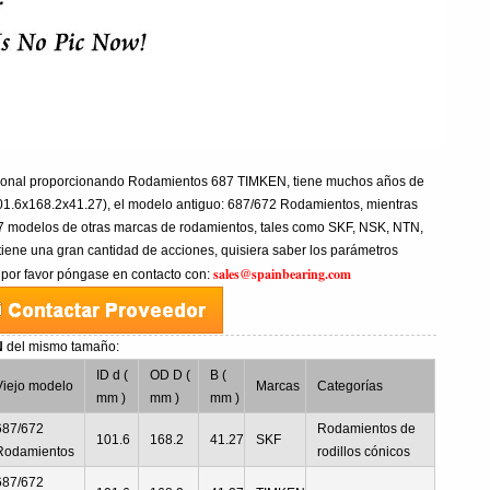
esional proporcionando Rodamientos 687 TIMKEN, tiene muchos años de
1.6x168.2x41.27), el modelo antiguo: 687/672 Rodamientos, mientras
87 modelos de otras marcas de rodamientos, tales como SKF, NSK, NTN,
tiene una gran cantidad de acciones, quisiera saber los parámetros
sales@spainbearing.com
 por favor póngase en contacto con:
N
del mismo tamaño:
ID d (
OD D (
B (
Viejo modelo
Marcas
Categorías
mm )
mm )
mm )
687/672
Rodamientos de
101.6
168.2
41.27
SKF
Rodamientos
rodillos cónicos
687/672