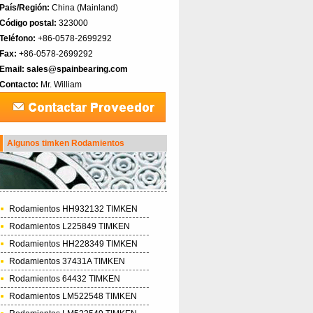
País/Región:
China (Mainland)‎
Código postal:
323000
Teléfono:
+86-0578-2699292
Fax:
+86-0578-2699292
Email:
sales@spainbearing.com
Contacto:
Mr. William
Algunos timken Rodamientos
Rodamientos HH932132 TIMKEN
Rodamientos L225849 TIMKEN
Rodamientos HH228349 TIMKEN
Rodamientos 37431A TIMKEN
Rodamientos 64432 TIMKEN
Rodamientos LM522548 TIMKEN