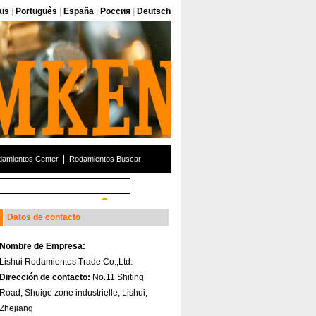
ais
|
Português
|
España
|
Россия
|
Deutsch
|
amientos Center
Rodamientos Buscar
Datos de contacto
Nombre de Empresa:
Lishui Rodamientos Trade Co.,Ltd.
Dirección de contacto:
No.11 Shiting
Road, Shuige zone industrielle, Lishui,
Zhejiang