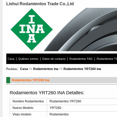
Lishui Rodamientos Trade Co.,Ltd
|
|
|
|
Casa
Quiénes somos
Datos de contacto
Rodamientos FAG
Rodamientos T
Position：
Casa
>>
Rodamientos ina
>>
Rodamientos YRT260 ina
Rodamientos YRT260 ina
Rodamientos YRT260 INA Detalles:
Nombre Rodamientos
Rodamientos YRT260
Nuevo Modelo
YRT260
Viejo modelo
Rodamientos