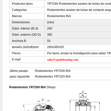
Productos tipos
YRT260 Rodamientos axiales de bolas de cont
Categorías
Rodamientos axiales de bolas de contacto ang
Marcas
Rodamientos INA
Dimensiones
(mm)
Diám. interior (ID d)
260
Diám. exterior (OD D)
385
Anchura B
55
tamaño (dxDxB)mm
260x385x55
Precio
Por favor, enviar la investigación para saber 
sales@spainbearing.com
E-mail
último pasaje:
Rodamientos YRT200 INA
paso siguiente:
Rodamientos YRT325 INA
Rodamientos YRT260 INA
Dibujo: