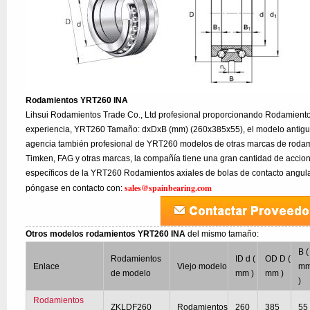
Rodamientos YRT260 INA
Lihsui Rodamientos Trade Co., Ltd profesional proporcionando Rodamient
experiencia, YRT260 Tamaño: dxDxB (mm) (260x385x55), el modelo antiguo
agencia también profesional de YRT260 modelos de otras marcas de rodam
Timken, FAG y otras marcas, la compañía tiene una gran cantidad de accion
específicos de la YRT260 Rodamientos axiales de bolas de contacto angula
sales@spainbearing.com
póngase en contacto con:
Otros modelos rodamientos YRT260 INA
del mismo tamaño:
B (
Rodamientos
ID d (
OD D (
Enlace
Viejo modelo
m
de modelo
mm )
mm )
)
Rodamientos
ZKLDF260
Rodamientos
260
385
55