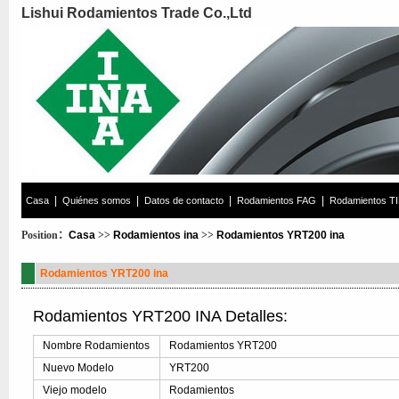
Lishui Rodamientos Trade Co.,Ltd
|
|
|
|
Casa
Quiénes somos
Datos de contacto
Rodamientos FAG
Rodamientos T
Position：
Casa
>>
Rodamientos ina
>>
Rodamientos YRT200 ina
Rodamientos YRT200 ina
Rodamientos YRT200 INA Detalles:
Nombre Rodamientos
Rodamientos YRT200
Nuevo Modelo
YRT200
Viejo modelo
Rodamientos