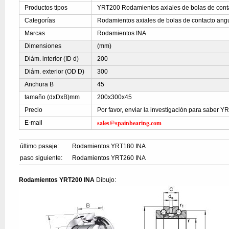
Productos tipos
YRT200 Rodamientos axiales de bolas de cont
Categorías
Rodamientos axiales de bolas de contacto ang
Marcas
Rodamientos INA
Dimensiones
(mm)
Diám. interior (ID d)
200
Diám. exterior (OD D)
300
Anchura B
45
tamaño (dxDxB)mm
200x300x45
Precio
Por favor, enviar la investigación para saber 
sales@spainbearing.com
E-mail
último pasaje:
Rodamientos YRT180 INA
paso siguiente:
Rodamientos YRT260 INA
Rodamientos YRT200 INA
Dibujo: