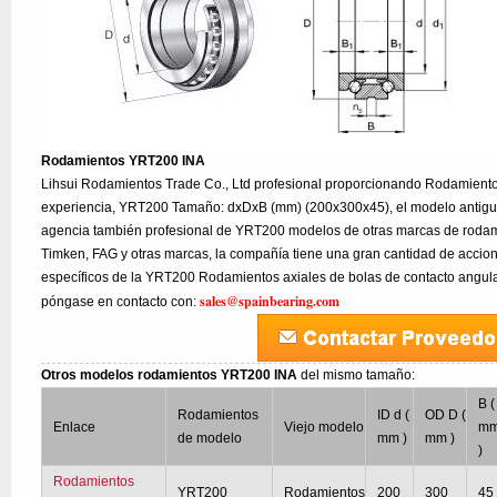
Rodamientos YRT200 INA
Lihsui Rodamientos Trade Co., Ltd profesional proporcionando Rodamient
experiencia, YRT200 Tamaño: dxDxB (mm) (200x300x45), el modelo antiguo
agencia también profesional de YRT200 modelos de otras marcas de rodam
Timken, FAG y otras marcas, la compañía tiene una gran cantidad de accion
específicos de la YRT200 Rodamientos axiales de bolas de contacto angula
sales@spainbearing.com
póngase en contacto con:
Otros modelos rodamientos YRT200 INA
del mismo tamaño:
B (
Rodamientos
ID d (
OD D (
Enlace
Viejo modelo
m
de modelo
mm )
mm )
)
Rodamientos
YRT200
Rodamientos
200
300
45