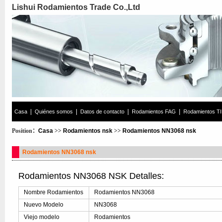
Lishui Rodamientos Trade Co.,Ltd
|
|
|
|
Casa
Quiénes somos
Datos de contacto
Rodamientos FAG
Rodamientos T
Position：
Casa
>>
Rodamientos nsk
>>
Rodamientos NN3068 nsk
Rodamientos NN3068 nsk
Rodamientos NN3068 NSK Detalles:
Nombre Rodamientos
Rodamientos NN3068
Nuevo Modelo
NN3068
Viejo modelo
Rodamientos