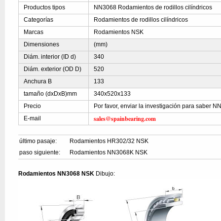
Productos tipos
NN3068 Rodamientos de rodillos cilíndricos
Categorías
Rodamientos de rodillos cilíndricos
Marcas
Rodamientos NSK
Dimensiones
(mm)
Diám. interior (ID d)
340
Diám. exterior (OD D)
520
Anchura B
133
tamaño (dxDxB)mm
340x520x133
Precio
Por favor, enviar la investigación para saber 
sales@spainbearing.com
E-mail
último pasaje:
Rodamientos HR302/32 NSK
paso siguiente:
Rodamientos NN3068K NSK
Rodamientos NN3068 NSK
Dibujo: