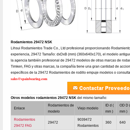
Rodamientos 29472 NSK
Lihsui Rodamientos Trade Co., Ltd profesional proporcionando Rodamien
experiencia, 29472 Tamaño: dxDxB (mm) (360x640x170), el modelo antigu
la agencia también profesional de 29472 modelos de otras marcas de roda
Timken, FAG y otras marcas, la compañía tiene una gran cantidad de accion
específicos de la 29472 Rodamientos de rodillo empuje modelos o consulta
sales@spainbearing.com
Otros modelos rodamientos 29472 NSK
del mismo tamaño:
Rodamientos de
ID d (
OD D 
Enlace
Viejo modelo
modelo
mm )
mm )
Rodamientos
9039472
29472
360
640
29472 FAG
Rodamientos