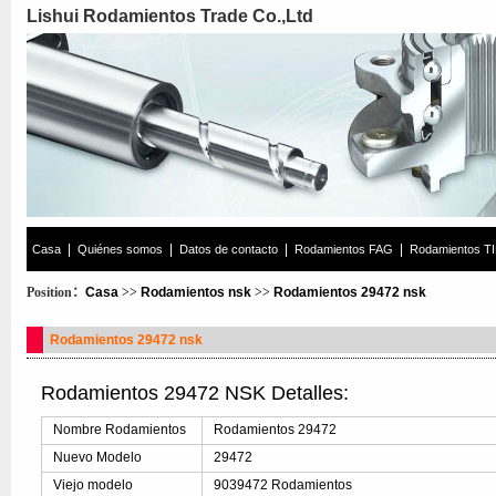
Lishui Rodamientos Trade Co.,Ltd
|
|
|
|
Casa
Quiénes somos
Datos de contacto
Rodamientos FAG
Rodamientos T
Position：
Casa
>>
Rodamientos nsk
>>
Rodamientos 29472 nsk
Rodamientos 29472 nsk
Rodamientos 29472 NSK Detalles:
Nombre Rodamientos
Rodamientos 29472
Nuevo Modelo
29472
Viejo modelo
9039472 Rodamientos