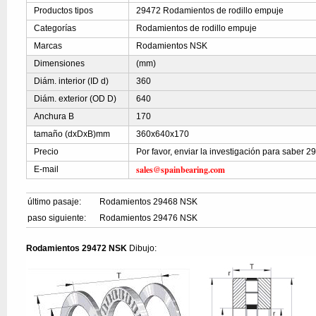
Productos tipos
29472 Rodamientos de rodillo empuje
Categorías
Rodamientos de rodillo empuje
Marcas
Rodamientos NSK
Dimensiones
(mm)
Diám. interior (ID d)
360
Diám. exterior (OD D)
640
Anchura B
170
tamaño (dxDxB)mm
360x640x170
Precio
Por favor, enviar la investigación para saber 2
sales@spainbearing.com
E-mail
último pasaje:
Rodamientos 29468 NSK
paso siguiente:
Rodamientos 29476 NSK
Rodamientos 29472 NSK
Dibujo: