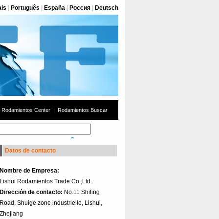
ais
|
Português
|
España
|
Россия
|
Deutsch
|
Rodamientos Center
Rodamientos Buscar
Datos de contacto
Nombre de Empresa:
Lishui Rodamientos Trade Co.,Ltd.
Dirección de contacto:
No.11 Shiting
Road, Shuige zone industrielle, Lishui,
Zhejiang