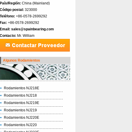
País/Región:
China (Mainland)‎
Código postal:
323000
Teléfono:
+86-0578-2699292
Fax:
+86-0578-2699292
Email:
sales@spainbearing.com
Contacto:
Mr. William
Algunos Rodamientos
Rodamientos NJ218E
Rodamientos NJ218
Rodamientos NJ219E
Rodamientos NJ219
Rodamientos NJ220E
Rodamientos NJ220