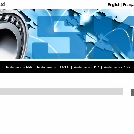
Ltd
English
|
Franç
|
|
|
|
|
o
Rodamientos FAG
Rodamientos TIMKEN
Rodamientos INA
Rodamientos NSK