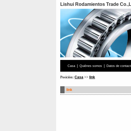
Lishui Rodamientos Trade Co.,
|
|
Casa
Quiénes somos
Datos de contact
Posición:
Casa
>>
link
link