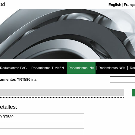
Ltd
English
|
Franç
|
|
|
|
Rodamientos FAG
Rodamientos TIMKEN
Rodamientos INA
Rodamientos NSK
Rod
amientos YRT580 ina
talles:
 YRT580