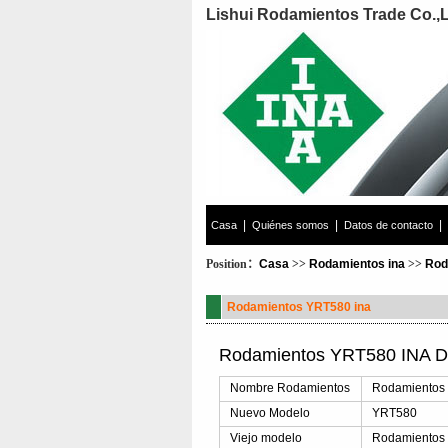
Lishui Rodamientos Trade Co.,
|
|
|
Casa
Quiénes somos
Datos de contacto
Position：
Casa
>>
Rodamientos ina
>>
Rod
Rodamientos YRT580 ina
Rodamientos YRT580 INA De
Nombre Rodamientos
Rodamientos
Nuevo Modelo
YRT580
Viejo modelo
Rodamientos