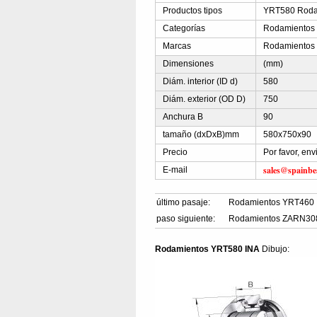
Productos tipos
YRT580 Rodam
Categorías
Rodamientos a
Marcas
Rodamientos
Dimensiones
(mm)
Diám. interior (ID d)
580
Diám. exterior (OD D)
750
Anchura B
90
tamaño (dxDxB)mm
580x750x90
Precio
Por favor, en
sales@spainbe
E-mail
último pasaje:
Rodamientos YRT460 
paso siguiente:
Rodamientos ZARN30
Rodamientos YRT580 INA
Dibujo: