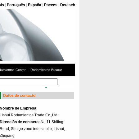
ais
|
Português
|
España
|
Россия
|
Deutsch
|
amientos Center
Rodamientos Buscar
Datos de contacto
Nombre de Empresa:
Lishui Rodamientos Trade Co.,Ltd.
Dirección de contacto:
No.11 Shiting
Road, Shuige zone industrielle, Lishui,
Zhejiang