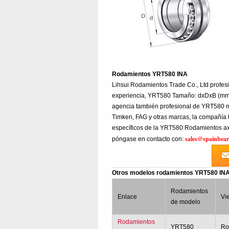
Rodamientos YRT580 INA
Lihsui Rodamientos Trade Co., Ltd profe
experiencia, YRT580 Tamaño: dxDxB (mm)
agencia también profesional de YRT580 m
Timken, FAG y otras marcas, la compañía 
específicos de la YRT580 Rodamientos axi
sales@spainbear
póngase en contacto con:
Otros modelos rodamientos YRT580 IN
Rodamientos
Enlace
Vi
de modelo
Rodamientos
YRT580
Ro