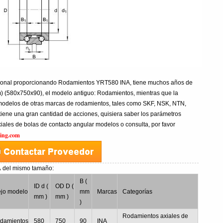
sional proporcionando Rodamientos YRT580 INA, tiene muchos años de
 (580x750x90), el modelo antiguo: Rodamientos, mientras que la
odelos de otras marcas de rodamientos, tales como SKF, NSK, NTN,
tiene una gran cantidad de acciones, quisiera saber los parámetros
ales de bolas de contacto angular modelos o consulta, por favor
ing.com
A
del mismo tamaño:
B (
ID d (
OD D (
ejo modelo
mm
Marcas
Categorías
mm )
mm )
)
Rodamientos axiales de
damientos
580
750
90
INA