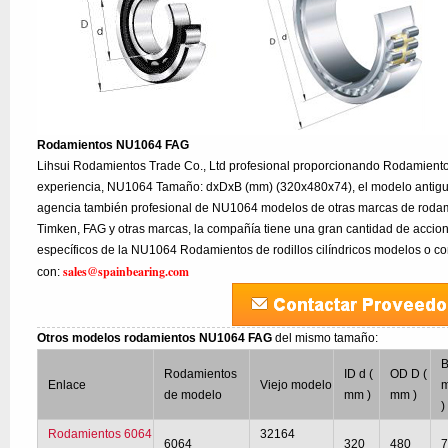
Rodamientos NU1064 FAG
Lihsui Rodamientos Trade Co., Ltd profesional proporcionando Rodamien
experiencia, NU1064 Tamaño: dxDxB (mm) (320x480x74), el modelo antigu
agencia también profesional de NU1064 modelos de otras marcas de rodam
Timken, FAG y otras marcas, la compañía tiene una gran cantidad de accion
específicos de la NU1064 Rodamientos de rodillos cilíndricos modelos o co
sales@spainbearing.com
con:
Otros modelos rodamientos NU1064 FAG
del mismo tamaño:
B
Rodamientos
ID d (
OD D (
Enlace
Viejo modelo
de modelo
mm )
mm )
)
Rodamientos 6064
32164
6064
320
480