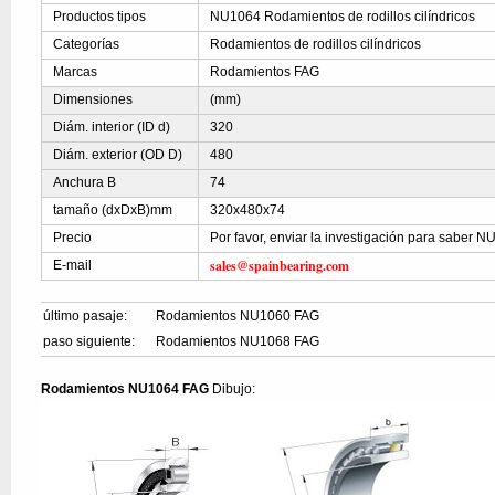
Productos tipos
NU1064 Rodamientos de rodillos cilíndricos
Categorías
Rodamientos de rodillos cilíndricos
Marcas
Rodamientos FAG
Dimensiones
(mm)
Diám. interior (ID d)
320
Diám. exterior (OD D)
480
Anchura B
74
tamaño (dxDxB)mm
320x480x74
Precio
Por favor, enviar la investigación para saber 
sales@spainbearing.com
E-mail
último pasaje:
Rodamientos NU1060 FAG
paso siguiente:
Rodamientos NU1068 FAG
Rodamientos NU1064 FAG
Dibujo: