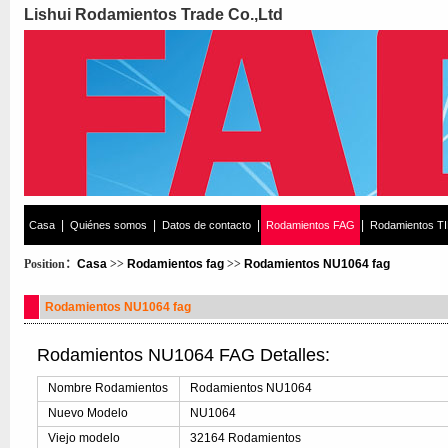
Lishui Rodamientos Trade Co.,Ltd
|
|
|
|
Casa
Quiénes somos
Datos de contacto
Rodamientos FAG
Rodamientos T
Position：
Casa
>>
Rodamientos fag
>>
Rodamientos NU1064 fag
Rodamientos NU1064 fag
Rodamientos NU1064 FAG Detalles:
Nombre Rodamientos
Rodamientos NU1064
Nuevo Modelo
NU1064
Viejo modelo
32164 Rodamientos