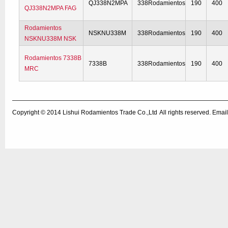
QJ338N2MPA
338Rodamientos
190
400
QJ338N2MPA FAG
Rodamientos
NSKNU338M
338Rodamientos
190
400
NSKNU338M NSK
Rodamientos 7338B
7338B
338Rodamientos
190
400
MRC
Copyright © 2014
Lishui Rodamientos Trade Co.,Ltd
All rights reserved. Em