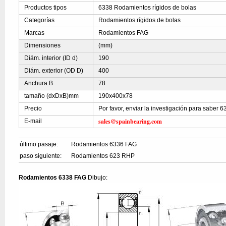
Productos tipos
6338 Rodamientos rígidos de bolas
Categorías
Rodamientos rígidos de bolas
Marcas
Rodamientos FAG
Dimensiones
(mm)
Diám. interior (ID d)
190
Diám. exterior (OD D)
400
Anchura B
78
tamaño (dxDxB)mm
190x400x78
Precio
Por favor, enviar la investigación para saber 
sales@spainbearing.com
E-mail
último pasaje:
Rodamientos 6336 FAG
paso siguiente:
Rodamientos 623 RHP
Rodamientos 6338 FAG
Dibujo: