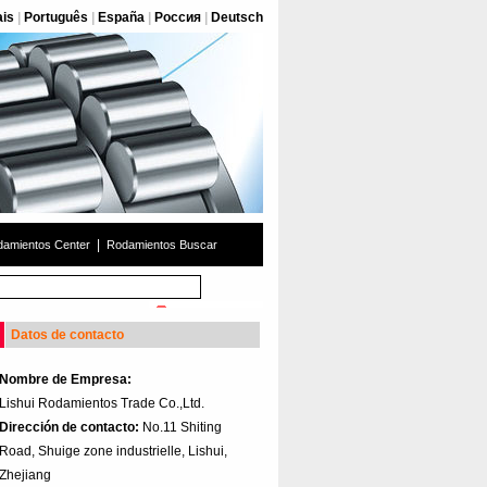
ais
|
Português
|
España
|
Россия
|
Deutsch
|
amientos Center
Rodamientos Buscar
Datos de contacto
Nombre de Empresa:
Lishui Rodamientos Trade Co.,Ltd.
Dirección de contacto:
No.11 Shiting
Road, Shuige zone industrielle, Lishui,
Zhejiang