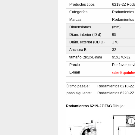
Productos tipos
6219-2Z Roda
Categorías
Rodamientos r
Marcas
Rodamientos
Dimensiones
(mm)
Diám. interior (ID d)
95
Diám. exterior (OD D)
170
Anchura B
32
tamaño (dxDxB)mm
95x170x32
Precio
Por favor, env
sales@spainbe
E-mail
último pasaje:
Rodamientos 6218-2Z
paso siguiente:
Rodamientos 6220-2Z
Rodamientos 6219-2Z FAG
Dibujo: