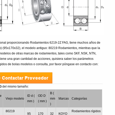
sional proporcionando Rodamientos 6219-2Z FAG, tiene muchos años de
 (95x170x32), el modelo antiguo: 80219 Rodamientos, mientras que la
modelos de otras marcas de rodamientos, tales como SKF, NSK, NTN,
tiene una gran cantidad de acciones, quisiera saber los parámetros
gidos de bolas modelos o consulta, por favor póngase en contacto con:
AG
del mismo tamaño:
B (
e
ID d (
OD D
Viejo modelo
mm
Marcas
Categorías
mm )
( mm )
)
80219
Rodamientos rígidos
95
170
32
KOYO