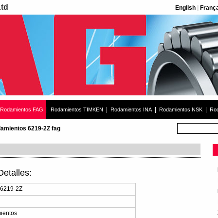
Ltd
English
|
Franç
|
|
|
|
Rodamientos FAG
Rodamientos TIMKEN
Rodamientos INA
Rodamientos NSK
Rod
amientos 6219-2Z fag
etalles:
 6219-2Z
ientos