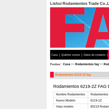
Lishui Rodamientos Trade Co.,
|
|
|
Casa
Quiénes somos
Datos de contacto
Position：
Casa
>>
Rodamientos fag
>>
Rod
Rodamientos 6219-2Z fag
Rodamientos 6219-2Z FAG D
Nombre Rodamientos
Rodamientos
Nuevo Modelo
6219-2Z
Viejo modelo
80219 Rodam