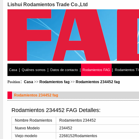
Lishui Rodamientos Trade Co.,Ltd
|
|
|
|
Casa
Quiénes somos
Datos de contacto
Rodamientos FAG
Rodamientos T
Position：
Casa
>>
Rodamientos fag
>>
Rodamientos 234452 fag
Rodamientos 234452 fag
Rodamientos 234452 FAG Detalles:
Nombre Rodamientos
Rodamientos 234452
Nuevo Modelo
234452
Viejo modelo
2268152Rodamientos