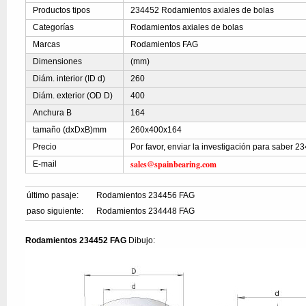
Productos tipos
234452 Rodamientos axiales de bolas
Categorías
Rodamientos axiales de bolas
Marcas
Rodamientos FAG
Dimensiones
(mm)
Diám. interior (ID d)
260
Diám. exterior (OD D)
400
Anchura B
164
tamaño (dxDxB)mm
260x400x164
Precio
Por favor, enviar la investigación para saber 2
sales@spainbearing.com
E-mail
último pasaje:
Rodamientos 234456 FAG
paso siguiente:
Rodamientos 234448 FAG
Rodamientos 234452 FAG
Dibujo: