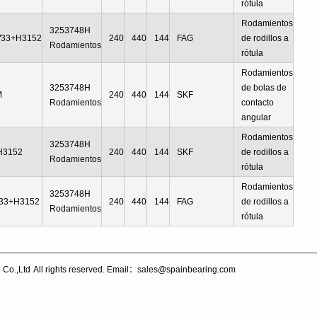
rótula
Rodamientos
3253748H
33+H3152
240
440
144
FAG
de rodillos a
Rodamientos
rótula
Rodamientos
3253748H
de bolas de
M
240
440
144
SKF
Rodamientos
contacto
angular
Rodamientos
3253748H
H3152
240
440
144
SKF
de rodillos a
Rodamientos
rótula
Rodamientos
3253748H
33+H3152
240
440
144
FAG
de rodillos a
Rodamientos
rótula
 Co.,Ltd
All rights reserved. Email：sales@spainbearing.com