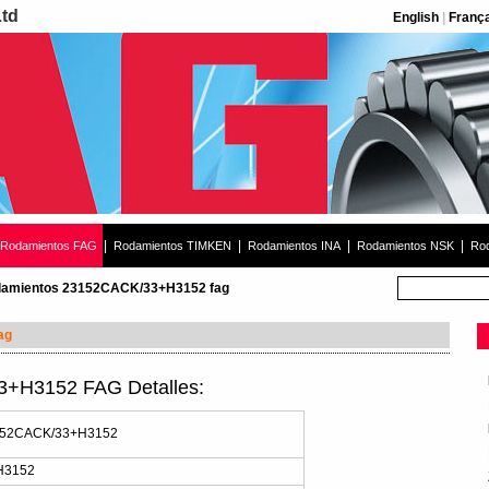
Ltd
English
|
Franç
|
|
|
|
Rodamientos FAG
Rodamientos TIMKEN
Rodamientos INA
Rodamientos NSK
Rod
amientos 23152CACK/33+H3152 fag
ag
+H3152 FAG Detalles:
152CACK/33+H3152
H3152