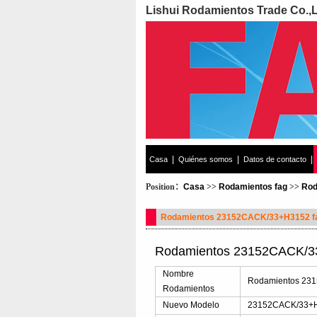
Lishui Rodamientos Trade Co.,
|
|
|
Casa
Quiénes somos
Datos de contacto
Position：
Casa
>>
Rodamientos fag
>>
Rod
Rodamientos 23152CACK/33+H3152 f
Rodamientos 23152CACK/33
Nombre
Rodamientos 23
Rodamientos
Nuevo Modelo
23152CACK/33+