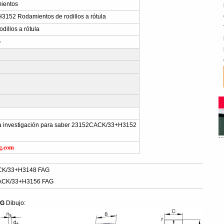
ientos
52 Rodamientos de rodillos a rótula
dillos a rótula
G
r la investigación para saber 23152CACK/33+H3152
g.com
CK/33+H3148 FAG
ACK/33+H3156 FAG
AG
Dibujo: