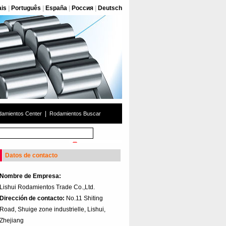
ais
|
Português
|
España
|
Россия
|
Deutsch
|
amientos Center
Rodamientos Buscar
Datos de contacto
Nombre de Empresa:
Lishui Rodamientos Trade Co.,Ltd.
Dirección de contacto:
No.11 Shiting
Road, Shuige zone industrielle, Lishui,
Zhejiang