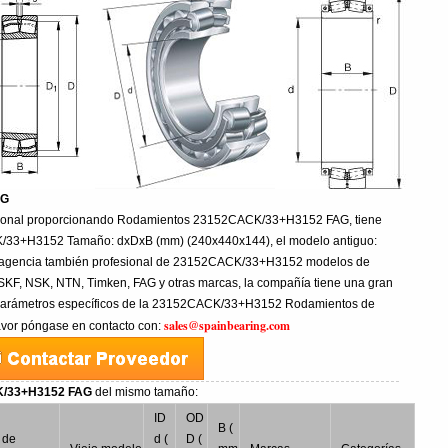
AG
esional proporcionando Rodamientos 23152CACK/33+H3152 FAG, tiene
/33+H3152 Tamaño: dxDxB (mm) (240x440x144), el modelo antiguo:
 agencia también profesional de 23152CACK/33+H3152 modelos de
SKF, NSK, NTN, Timken, FAG y otras marcas, la compañía tiene una gran
s parámetros específicos de la 23152CACK/33+H3152 Rodamientos de
sales@spainbearing.com
 favor póngase en contacto con:
CK/33+H3152 FAG
del mismo tamaño:
ID
OD
B (
 de
d (
D (