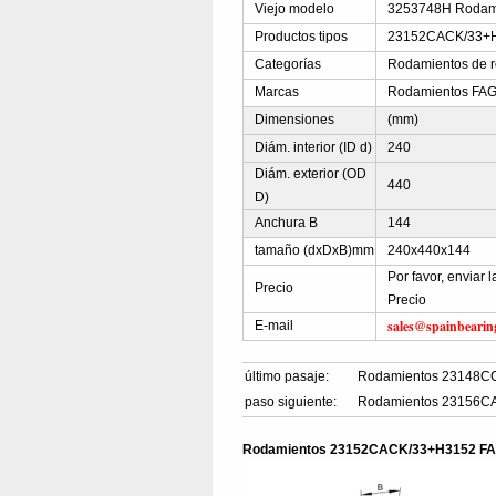
Viejo modelo
3253748H Rodam
Productos tipos
23152CACK/33+H31
Categorías
Rodamientos de ro
Marcas
Rodamientos FA
Dimensiones
(mm)
Diám. interior (ID d)
240
Diám. exterior (OD
440
D)
Anchura B
144
tamaño (dxDxB)mm
240x440x144
Por favor, envia
Precio
Precio
sales@spainbearin
E-mail
último pasaje:
Rodamientos 23148C
paso siguiente:
Rodamientos 23156C
Rodamientos 23152CACK/33+H3152 F