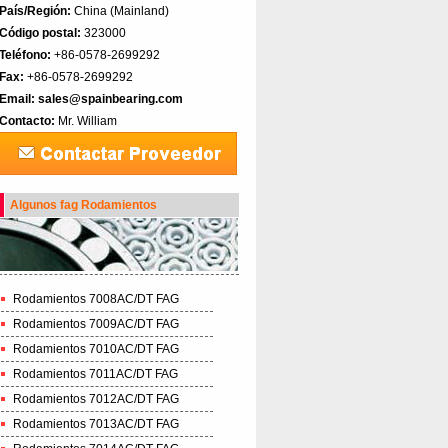
País/Región:
China (Mainland)‎
Código postal:
323000
Teléfono:
+86-0578-2699292
Fax:
+86-0578-2699292
Email:
sales@spainbearing.com
Contacto:
Mr. William
Algunos fag Rodamientos
Rodamientos 7008AC/DT FAG
Rodamientos 7009AC/DT FAG
Rodamientos 7010AC/DT FAG
Rodamientos 7011AC/DT FAG
Rodamientos 7012AC/DT FAG
Rodamientos 7013AC/DT FAG