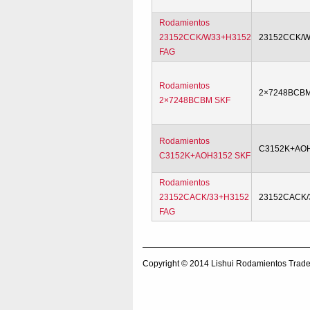
Rodamientos
23152CCK/W33+H3152
23152CCK/W
FAG
Rodamientos
2×7248BCB
2×7248BCBM SKF
Rodamientos
C3152K+AO
C3152K+AOH3152 SKF
Rodamientos
23152CACK/33+H3152
23152CACK/
FAG
Copyright © 2014
Lishui Rodamientos Trade