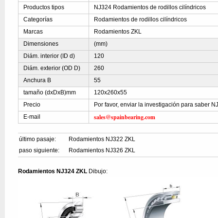
Productos tipos
NJ324 Rodamientos de rodillos cilíndricos
Categorías
Rodamientos de rodillos cilíndricos
Marcas
Rodamientos ZKL
Dimensiones
(mm)
Diám. interior (ID d)
120
Diám. exterior (OD D)
260
Anchura B
55
tamaño (dxDxB)mm
120x260x55
Precio
Por favor, enviar la investigación para saber 
sales@spainbearing.com
E-mail
último pasaje:
Rodamientos NJ322 ZKL
paso siguiente:
Rodamientos NJ326 ZKL
Rodamientos NJ324 ZKL
Dibujo: