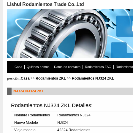
Lishui Rodamientos Trade Co.,Ltd
|
|
|
|
Casa
Quiénes somos
Datos de contacto
Rodamientos FAG
Rodamient
posición:
Casa
>>
Rodamientos ZKL
>>
Rodamientos NJ324 ZKL
NJ324 NJ324 ZKL
Rodamientos NJ324 ZKL Detalles:
Nombre Rodamientos
Rodamientos NJ324
Nuevo Modelo
NJ324
Viejo modelo
42324 Rodamientos