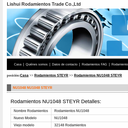
Lishui Rodamientos Trade Co.,Ltd
|
|
|
|
Casa
Quiénes somos
Datos de contacto
Rodamientos FAG
Rodamient
posición:
Casa
>>
Rodamientos STEYR
>>
Rodamientos NU1048 STEYR
NU1048 NU1048 STEYR
Rodamientos NU1048 STEYR Detalles:
Nombre Rodamientos
Rodamientos NU1048
Nuevo Modelo
NU1048
Viejo modelo
32148 Rodamientos