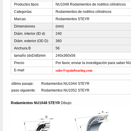
Productos tipos
NU1048 Rodamientos de rodillos cilíndricos
Categorías
Rodamientos de rodillos cilíndricos
Marcas
Rodamientos STEYR
Dimensiones
(mm)
Diám. interior (ID d)
240
Diám. exterior (OD D)
360
Anchura B
56
tamaño (dxDxB)mm
240x360x56
Precio
Por favor, enviar la investigación para saber 
sales@spainbearing.com
E-mail
último pasaje:
Rodamientos NU1044 STEYR
paso siguiente:
Rodamientos NU1052 STEYR
Rodamientos NU1048 STEYR
Dibujo: