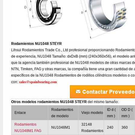
Rodamientos NU1048 STEYR
Lihsui Rodamientos Trade Co., Ltd profesional proporcionando Rodamie
de experiencia, NU1048 Tamaño: dxDxB (mm) (240x360x56), el modelo ant
que la agencia también profesional de NU1048 modelos de otras marcas d
NTN, Timken, FAG y otras marcas, la compañía tiene una gran cantidad de a
específicos de la NU1048 Rodamientos de rodillos cilíndricos modelos o co
sales@spainbearing.com
con:
Otros modelos rodamientos NU1048 STEYR
del mismo tamaño:
Rodamientos
ID d (
OD D (
Enlace
Viejo modelo
de modelo
mm )
mm )
Rodamientos
32148
NU1048M1
240
360
NU1048M1 FAG
Rodamientos