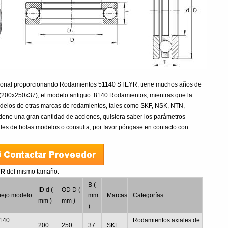
esional proporcionando Rodamientos 51140 STEYR, tiene muchos años de
200x250x37), el modelo antiguo: 8140 Rodamientos, mientras que la
delos de otras marcas de rodamientos, tales como SKF, NSK, NTN,
tiene una gran cantidad de acciones, quisiera saber los parámetros
les de bolas modelos o consulta, por favor póngase en contacto con:
YR
del mismo tamaño:
B (
ID d (
OD D (
iejo modelo
mm
Marcas
Categorías
mm )
mm )
)
140
Rodamientos axiales de
200
250
37
SKF