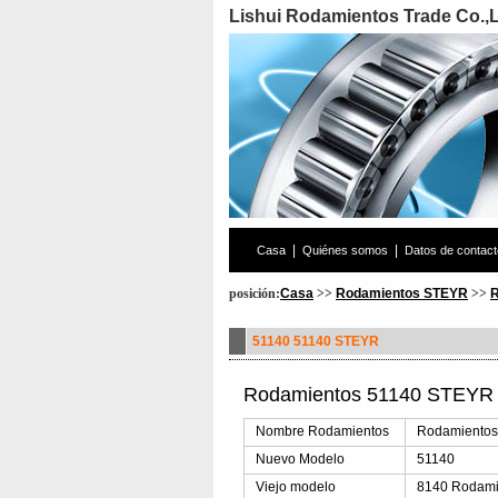
Lishui Rodamientos Trade Co.,
|
|
Casa
Quiénes somos
Datos de contact
posición:
Casa
>>
Rodamientos STEYR
>>
R
51140 51140 STEYR
Rodamientos 51140 STEYR D
Nombre Rodamientos
Rodamientos
Nuevo Modelo
51140
Viejo modelo
8140 Rodami