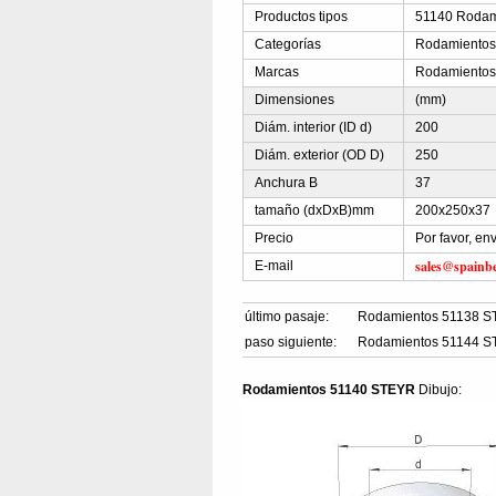
Productos tipos
51140 Rodami
Categorías
Rodamientos 
Marcas
Rodamiento
Dimensiones
(mm)
Diám. interior (ID d)
200
Diám. exterior (OD D)
250
Anchura B
37
tamaño (dxDxB)mm
200x250x37
Precio
Por favor, en
sales@spainb
E-mail
último pasaje:
Rodamientos 51138 
paso siguiente:
Rodamientos 51144 
Rodamientos 51140 STEYR
Dibujo: