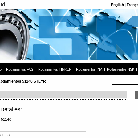
Ltd
English
|
Franç
|
|
|
|
|
o
Rodamientos FAG
Rodamientos TIMKEN
Rodamientos INA
Rodamientos NSK
odamientos 51140 STEYR
etalles:
 51140
entos