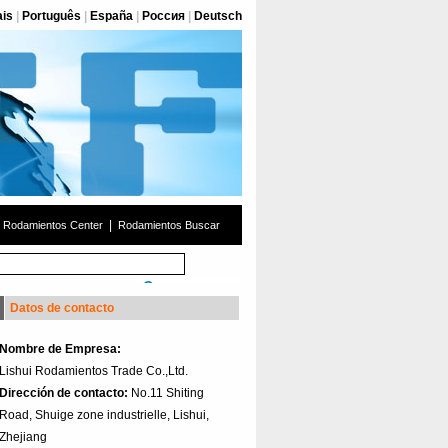
ais
|
Português
|
España
|
Россия
|
Deutsch
|
Rodamientos Center
Rodamientos Buscar
Datos de contacto
Nombre de Empresa:
Lishui Rodamientos Trade Co.,Ltd.
Dirección de contacto:
No.11 Shiting
Road, Shuige zone industrielle, Lishui,
Zhejiang