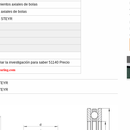
entos axiales de bolas
axiales de bolas
s STEYR
viar la investigación para saber 51140 Precio
earing.com
STEYR
STEYR