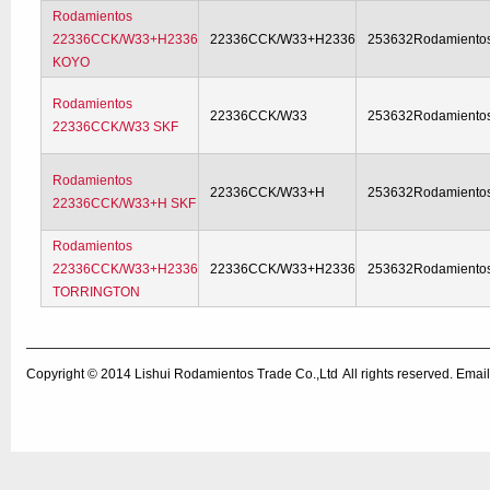
Rodamientos
22336CCK/W33+H2336
22336CCK/W33+H2336
253632Rodamiento
KOYO
Rodamientos
22336CCK/W33
253632Rodamiento
22336CCK/W33 SKF
Rodamientos
22336CCK/W33+H
253632Rodamiento
22336CCK/W33+H SKF
Rodamientos
22336CCK/W33+H2336
22336CCK/W33+H2336
253632Rodamiento
TORRINGTON
Copyright © 2014
Lishui Rodamientos Trade Co.,Ltd
All rights reserved. Em