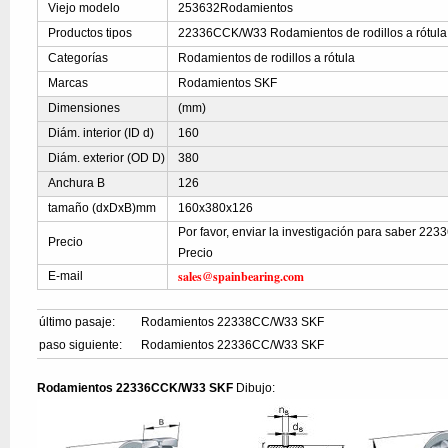
Viejo modelo
253632Rodamientos
Productos tipos
22336CCK/W33 Rodamientos de rodillos a rótula
Categorías
Rodamientos de rodillos a rótula
Marcas
Rodamientos SKF
Dimensiones
(mm)
Diám. interior (ID d)
160
Diám. exterior (OD D)
380
Anchura B
126
tamaño (dxDxB)mm
160x380x126
Por favor, enviar la investigación para saber 2
Precio
Precio
sales@spainbearing.com
E-mail
último pasaje:
Rodamientos 22338CC/W33 SKF
paso siguiente:
Rodamientos 22336CC/W33 SKF
Rodamientos 22336CCK/W33 SKF
Dibujo: