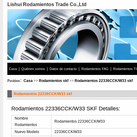
Lishui Rodamientos Trade Co.,Ltd
|
|
|
|
Casa
Quiénes somos
Datos de contacto
Rodamientos FAG
Rodamientos T
Position：
Casa
>>
Rodamientos skf
>>
Rodamientos 22336CCK/W33 skf
Rodamientos 22336CCK/W33 skf
Rodamientos 22336CCK/W33 SKF Detalles:
Nombre
Rodamientos 22336CCK/W33
Rodamientos
Nuevo Modelo
22336CCK/W33