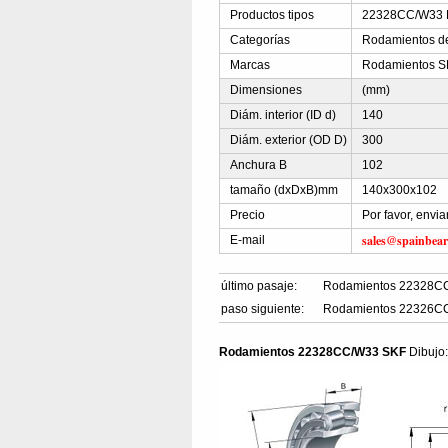
Productos tipos
22328CC/W33 Ro
Categorías
Rodamientos de 
Marcas
Rodamientos S
Dimensiones
(mm)
Diám. interior (ID d)
140
Diám. exterior (OD D)
300
Anchura B
102
tamaño (dxDxB)mm
140x300x102
Precio
Por favor, envi
sales@spainbear
E-mail
último pasaje:
Rodamientos 22328C
paso siguiente:
Rodamientos 22326C
Rodamientos 22328CC/W33 SKF
Dibujo