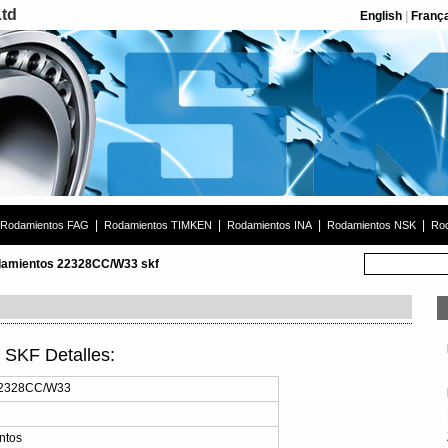
Ltd
English
|
Franç
|
|
|
|
Rodamientos FAG
Rodamientos TIMKEN
Rodamientos INA
Rodamientos NSK
Rod
amientos 22328CC/W33 skf
SKF Detalles:
22328CC/W33
ntos