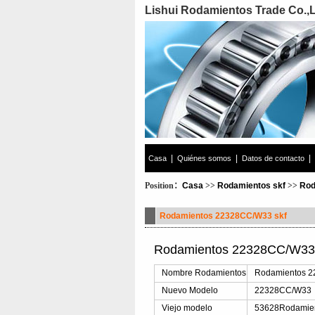
Lishui Rodamientos Trade Co.,
|
|
|
Casa
Quiénes somos
Datos de contacto
Position：
Casa
>>
Rodamientos skf
>>
Rod
Rodamientos 22328CC/W33 skf
Rodamientos 22328CC/W33 
Nombre Rodamientos
Rodamientos 
Nuevo Modelo
22328CC/W33
Viejo modelo
53628Rodamie