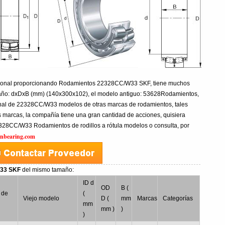
esional proporcionando Rodamientos 22328CC/W33 SKF, tiene muchos
ño: dxDxB (mm) (140x300x102), el modelo antiguo: 53628Rodamientos,
onal de 22328CC/W33 modelos de otras marcas de rodamientos, tales
marcas, la compañía tiene una gran cantidad de acciones, quisiera
2328CC/W33 Rodamientos de rodillos a rótula modelos o consulta, por
inbearing.com
W33 SKF
del mismo tamaño:
ID d
OD
B (
 de
(
Viejo modelo
D (
mm
Marcas
Categorías
mm
mm )
)
)