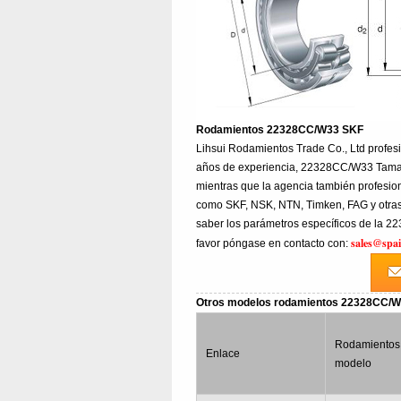
Rodamientos 22328CC/W33 SKF
Lihsui Rodamientos Trade Co., Ltd prof
años de experiencia, 22328CC/W33 Tama
mientras que la agencia también profesi
como SKF, NSK, NTN, Timken, FAG y otras 
saber los parámetros específicos de la 2
sales@spa
favor póngase en contacto con:
Otros modelos rodamientos 22328CC/
Rodamientos
Enlace
modelo