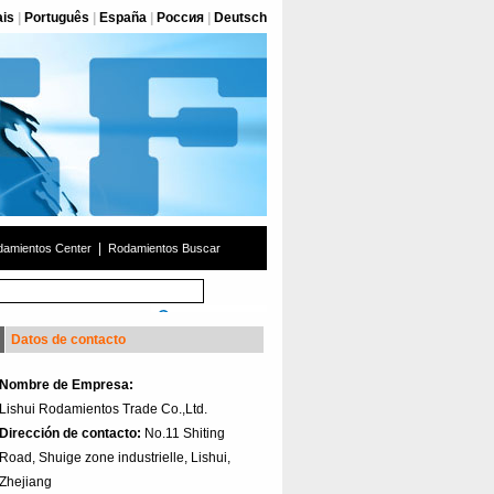
ais
|
Português
|
España
|
Россия
|
Deutsch
|
amientos Center
Rodamientos Buscar
Datos de contacto
Nombre de Empresa:
Lishui Rodamientos Trade Co.,Ltd.
Dirección de contacto:
No.11 Shiting
Road, Shuige zone industrielle, Lishui,
Zhejiang