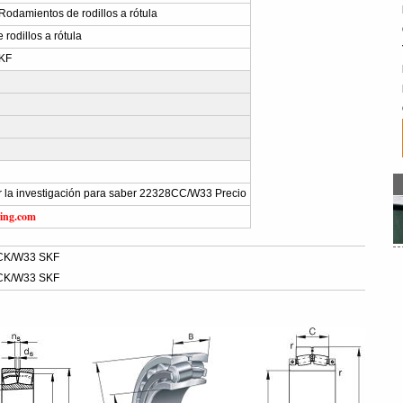
damientos de rodillos a rótula
rodillos a rótula
KF
ar la investigación para saber 22328CC/W33 Precio
ing.com
CK/W33 SKF
CK/W33 SKF
: