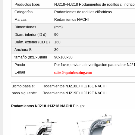
Productos tipos
NJ218+HJ218 Rodamientos de rodillos cilíndrico
Categorías
Rodamientos de rodillos cilíndricos
Marcas
Rodamientos NACHI
Dimensiones
(mm)
Diám. interior (ID d)
90
Diám. exterior (OD D)
160
Anchura B
30
tamaño (dxDxB)mm
90x160x30
Precio
Por favor, enviar la investigación para saber N
sales@spainbearing.com
E-mail
último pasaje:
Rodamientos NJ218E+HJ218E NACHI
paso siguiente:
Rodamientos NJ219E+HJ219E NACHI
Rodamientos NJ218+HJ218 NACHI
Dibujo: