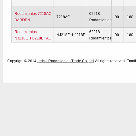
Rodamientos 7218AC
62218
7218AC
90
160
BARDEN
Rodamientos
Rodamientos
62218
NJ218E+HJ218E
90
160
NJ218E+HJ218E FAG
Rodamientos
Copyright © 2014
Lishui Rodamientos Trade Co.,Ltd
All rights reserved. Em