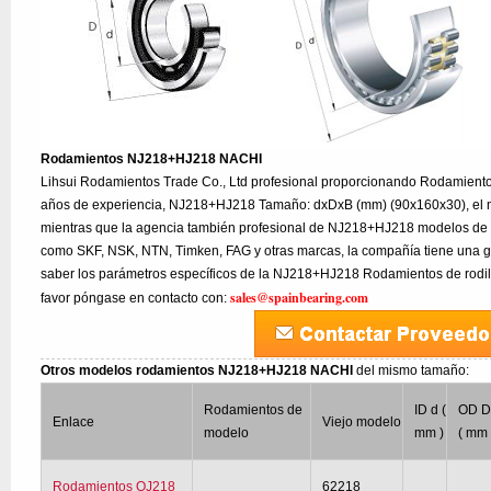
Rodamientos NJ218+HJ218 NACHI
Lihsui Rodamientos Trade Co., Ltd profesional proporcionando Rodamie
años de experiencia, NJ218+HJ218 Tamaño: dxDxB (mm) (90x160x30), el 
mientras que la agencia también profesional de NJ218+HJ218 modelos de o
como SKF, NSK, NTN, Timken, FAG y otras marcas, la compañía tiene una gr
saber los parámetros específicos de la NJ218+HJ218 Rodamientos de rodillo
sales@spainbearing.com
favor póngase en contacto con:
Otros modelos rodamientos NJ218+HJ218 NACHI
del mismo tamaño:
Rodamientos de
ID d (
OD 
Enlace
Viejo modelo
modelo
mm )
( mm 
Rodamientos QJ218
62218