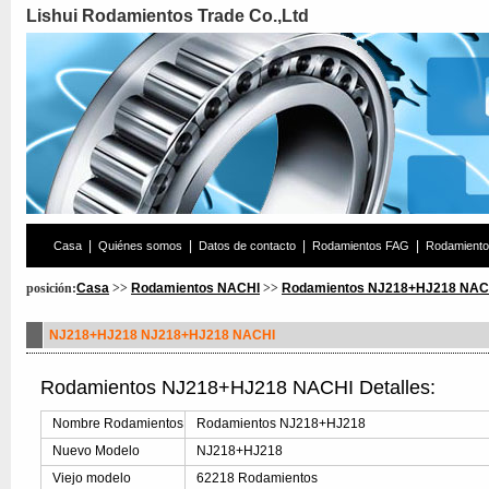
Lishui Rodamientos Trade Co.,Ltd
|
|
|
|
Casa
Quiénes somos
Datos de contacto
Rodamientos FAG
Rodamient
posición:
Casa
>>
Rodamientos NACHI
>>
Rodamientos NJ218+HJ218 NAC
NJ218+HJ218 NJ218+HJ218 NACHI
Rodamientos NJ218+HJ218 NACHI Detalles:
Nombre Rodamientos
Rodamientos NJ218+HJ218
Nuevo Modelo
NJ218+HJ218
Viejo modelo
62218 Rodamientos