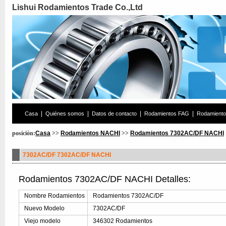
Lishui Rodamientos Trade Co.,Ltd
|
|
|
|
Casa
Quiénes somos
Datos de contacto
Rodamientos FAG
Rodamient
posición:
Casa
>>
Rodamientos NACHI
>>
Rodamientos 7302AC/DF NACHI
7302AC/DF 7302AC/DF NACHI
Rodamientos 7302AC/DF NACHI Detalles:
Nombre Rodamientos
Rodamientos 7302AC/DF
Nuevo Modelo
7302AC/DF
Viejo modelo
346302 Rodamientos