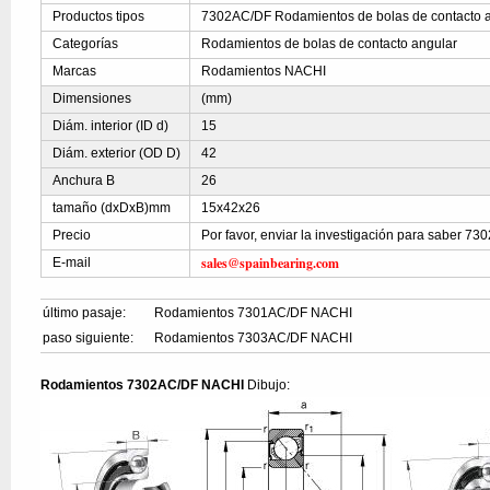
Productos tipos
7302AC/DF Rodamientos de bolas de contacto 
Categorías
Rodamientos de bolas de contacto angular
Marcas
Rodamientos NACHI
Dimensiones
(mm)
Diám. interior (ID d)
15
Diám. exterior (OD D)
42
Anchura B
26
tamaño (dxDxB)mm
15x42x26
Precio
Por favor, enviar la investigación para saber 7
sales@spainbearing.com
E-mail
último pasaje:
Rodamientos 7301AC/DF NACHI
paso siguiente:
Rodamientos 7303AC/DF NACHI
Rodamientos 7302AC/DF NACHI
Dibujo: