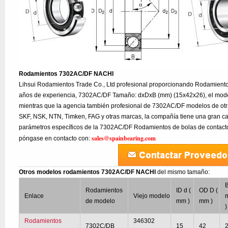
Rodamientos 7302AC/DF NACHI
Lihsui Rodamientos Trade Co., Ltd profesional proporcionando Rodamien
años de experiencia, 7302AC/DF Tamaño: dxDxB (mm) (15x42x26), el mod
mientras que la agencia también profesional de 7302AC/DF modelos de otr
SKF, NSK, NTN, Timken, FAG y otras marcas, la compañía tiene una gran can
parámetros específicos de la 7302AC/DF Rodamientos de bolas de contacto
sales@spainbearing.com
póngase en contacto con:
Otros modelos rodamientos 7302AC/DF NACHI
del mismo tamaño:
B
Rodamientos
ID d (
OD D (
Enlace
Viejo modelo
de modelo
mm )
mm )
)
Rodamientos
346302
7302C/DB
15
42