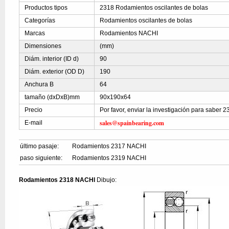
Productos tipos
2318 Rodamientos oscilantes de bolas
Categorías
Rodamientos oscilantes de bolas
Marcas
Rodamientos NACHI
Dimensiones
(mm)
Diám. interior (ID d)
90
Diám. exterior (OD D)
190
Anchura B
64
tamaño (dxDxB)mm
90x190x64
Precio
Por favor, enviar la investigación para saber 
sales@spainbearing.com
E-mail
último pasaje:
Rodamientos 2317 NACHI
paso siguiente:
Rodamientos 2319 NACHI
Rodamientos 2318 NACHI
Dibujo: