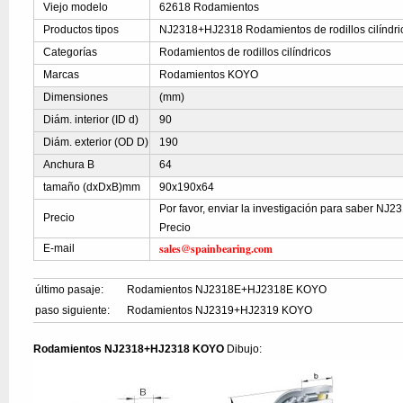
Viejo modelo
62618 Rodamientos
Productos tipos
NJ2318+HJ2318 Rodamientos de rodillos cilíndri
Categorías
Rodamientos de rodillos cilíndricos
Marcas
Rodamientos KOYO
Dimensiones
(mm)
Diám. interior (ID d)
90
Diám. exterior (OD D)
190
Anchura B
64
tamaño (dxDxB)mm
90x190x64
Por favor, enviar la investigación para saber N
Precio
Precio
sales@spainbearing.com
E-mail
último pasaje:
Rodamientos NJ2318E+HJ2318E KOYO
paso siguiente:
Rodamientos NJ2319+HJ2319 KOYO
Rodamientos NJ2318+HJ2318 KOYO
Dibujo: