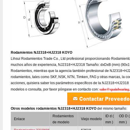
Rodamientos NJ2318+HJ2318 KOYO
Lihsui Rodamientos Trade Co., Ltd profesional proporcionando Rodamie
muchos años de experiencia, NJ2318+HJ2318 Tamaño: dxDxB (mm) (90x19
Rodamientos, mientras que la agencia también profesional de NJ2318+HJ
rodamientos, tales como SKF, NSK, NTN, Timken, FAG y otras marcas, la co
acciones, quisiera saber los parámetros específicos de la NJ2318+HJ2318 R
sales@spainbearing
modelos o consulta, por favor póngase en contacto con:
Otros modelos rodamientos NJ2318+HJ2318 KOYO
del mismo tamaño:
Rodamientos
ID d (
OD D (
Enlace
Viejo modelo
de modelo
mm )
mm )