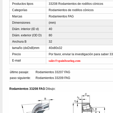
Productos tipos
33208 Rodamientos de rodillos cónicos
Categorías
Rodamientos de rodillos cónicos
Marcas
Rodamientos FAG
Dimensiones
(mm)
Diám. interior (ID d)
40
Diám. exterior (OD D)
80
Anchura B
32
tamaño (dxDxB)mm
40x80x32
Precio
Por favor, enviar la investigación para saber 3
sales@spainbearing.com
E-mail
último pasaje:
Rodamientos 33207 FAG
paso siguiente:
Rodamientos 33209 FAG
Rodamientos 33208 FAG
Dibujo: