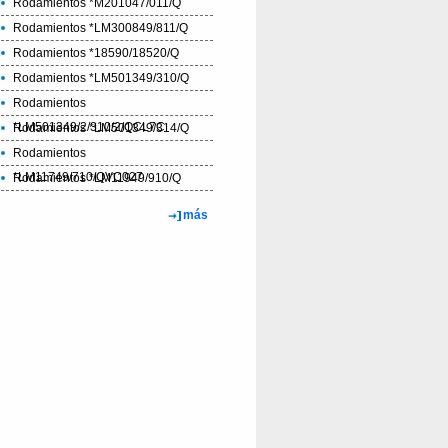
Rodamientos *M201047/011/Q
Rodamientos *LM300849/811/Q
Rodamientos *18590/18520/Q
Rodamientos *LM501349/310/Q
Rodamientos
*LM501349/2/310/2/QCL7C
Rodamientos *LM501349/314/Q
Rodamientos
*LM11749/710/QVC027
Rodamientos *LM11949/910/Q
más