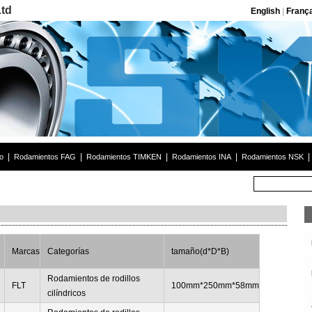
Ltd
English
|
Franç
|
|
|
|
|
o
Rodamientos FAG
Rodamientos TIMKEN
Rodamientos INA
Rodamientos NSK
Marcas
Categorías
tamaño(d*D*B)
Rodamientos de rodillos
FLT
100mm*250mm*58mm
cilíndricos