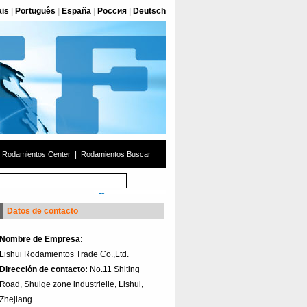
ais
|
Português
|
España
|
Россия
|
Deutsch
|
Rodamientos Center
Rodamientos Buscar
Datos de contacto
Nombre de Empresa:
Lishui Rodamientos Trade Co.,Ltd.
Dirección de contacto:
No.11 Shiting
Road, Shuige zone industrielle, Lishui,
Zhejiang