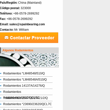
País/Región:
China (Mainland)‎
Código postal:
323000
Teléfono:
+86-0578-2699292
Fax:
+86-0578-2699292
Email:
sales@spainbearing.com
Contacto:
Mr. William
Algunos Rodamientos
Rodamientos *LM48548/510/Q
Rodamientos *LM48548A/510/Q
Rodamientos 14137A/14276/Q
Rodamientos
*HM88649/2/610/2/QCL7C
Rodamientos 25877/2/25821/2/Q
Rodamientos *23690/23620/QCL7C