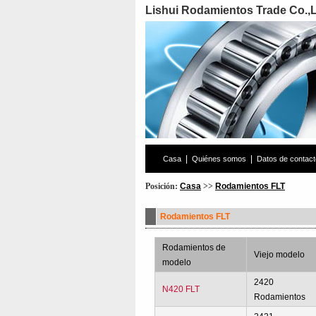
Lishui Rodamientos Trade Co.,
|
|
Casa
Quiénes somos
Datos de contact
Posición:
Casa
>>
Rodamientos FLT
Rodamientos FLT
Rodamientos de
Viejo modelo
modelo
2420
N420 FLT
Rodamientos