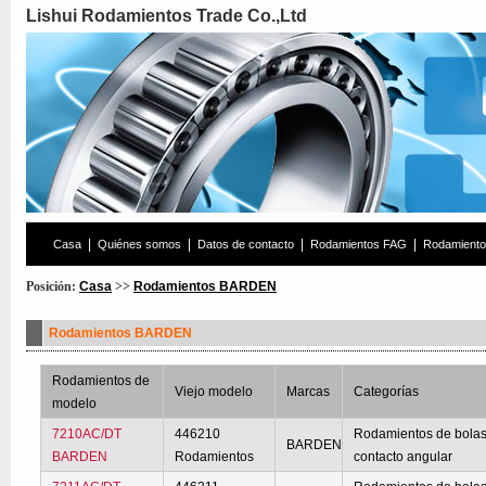
Lishui Rodamientos Trade Co.,Ltd
|
|
|
|
Casa
Quiénes somos
Datos de contacto
Rodamientos FAG
Rodamient
Posición:
Casa
>>
Rodamientos BARDEN
Rodamientos BARDEN
Rodamientos de
Viejo modelo
Marcas
Categorías
modelo
7210AC/DT
446210
Rodamientos de bolas
BARDEN
BARDEN
Rodamientos
contacto angular